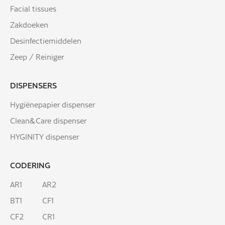
Facial tissues
Zakdoeken
Desinfectiemiddelen
Zeep / Reiniger
DISPENSERS
Hygiënepapier dispenser
Clean&Care dispenser
HYGINITY dispenser
CODERING
AR1
AR2
BT1
CF1
CF2
CR1