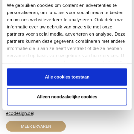
We gebruiken cookies om content en advertenties te
personaliseren, om functies voor social media te bieden
en om ons websiteverkeer te analyseren. Ook delen we
informatie over uw gebruik van onze site met onze
partners voor social media, adverteren en analyse. Deze
Prijswinnende Kwaliteit
partners kunnen deze gegevens combineren met andere
informatie die u aan ze heeft verstrekt of die ze hebben
In 2023 heeft Satino PureSoft de Federale Ecodesign Prijs
verzameld op basis van uw gebruik van hun services. U
2023 in de categorie Product ontvangen – de hoogste
gaat akkoord met onze cookies als u onze website blijft
onderscheiding voor ecologisch design in Duitsland.
gebruiken.
»Volgens het Federale Milieuagentschap de grootste
Alle cookies toestaan
innovatie in het papiersegment in meer dan een
decennium.«
Alleen noodzakelijke cookies
Dr. Bettina Hoffmann, Parlementair Staatssecretaris bij het
Duitse Federale Ministerie voor Milieu (Bron:
bundespreis-
ecodesign.de
)
MEER ERVAREN