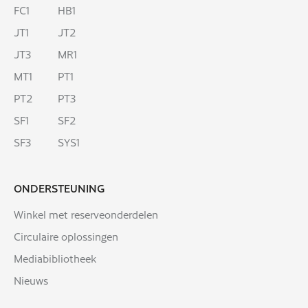
FC1
HB1
JT1
JT2
JT3
MR1
MT1
PT1
PT2
PT3
SF1
SF2
SF3
SYS1
ONDERSTEUNING
Winkel met reserveonderdelen
Circulaire oplossingen
Mediabibliotheek
Nieuws