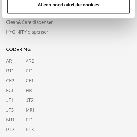
DISPENSERS
Alleen noodzakelijke cookies
Hygiënepapier dispenser
Clean&Care dispenser
HYGINITY dispenser
CODERING
AR1
AR2
BT1
CF1
CF2
CR1
FC1
HB1
JT1
JT2
JT3
MR1
MT1
PT1
PT2
PT3