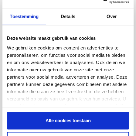
HYGIËNE ASSORTIMENT
Toestemming
Details
Over
Multifunctionele handdoeken
Handdoekenpapier
Deze website maakt gebruik van cookies
Handdoekrollen
We gebruiken cookies om content en advertenties te
Toiletpapier
personaliseren, om functies voor social media te bieden
Poetsrollen
en om ons websiteverkeer te analyseren. Ook delen we
informatie over uw gebruik van onze site met onze
Onderzoekstafelpapier
partners voor social media, adverteren en analyse. Deze
Keukenrollen
partners kunnen deze gegevens combineren met andere
Facial tissues
informatie die u aan ze heeft verstrekt of die ze hebben
verzameld op basis van uw gebruik van hun services. U
Zakdoeken
gaat akkoord met onze cookies als u onze website blijft
Desinfectiemiddelen
gebruiken.
Zeep / Reiniger
Alle cookies toestaan