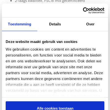
2-laags kwaliteit, FSC® mix gecertificeerd
Verkrijgbaar als Z-vouw in een doos of als V-vouw in
een praktische BagPack – voor een optimale opslag
en logistiek.
Toestemming
Details
Over
SATINO LIQUIFY HANDDOEKENPAPIER
Deze website maakt gebruik van cookies
We gebruiken cookies om content en advertenties te
personaliseren, om functies voor social media te bieden
en om ons websiteverkeer te analyseren. Ook delen we
informatie over uw gebruik van onze site met onze
partners voor social media, adverteren en analyse. Deze
partners kunnen deze gegevens combineren met andere
informatie die u aan ze heeft verstrekt of die ze hebben
verzameld op basis van uw gebruik van hun services. U
gaat akkoord met onze cookies als u onze website blijft
gebruiken.
Alle cookies toestaan