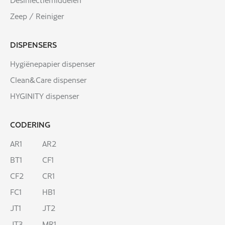
Zeep / Reiniger
DISPENSERS
Hygiënepapier dispenser
Clean&Care dispenser
HYGINITY dispenser
CODERING
AR1
AR2
BT1
CF1
CF2
CR1
FC1
HB1
JT1
JT2
JT3
MR1