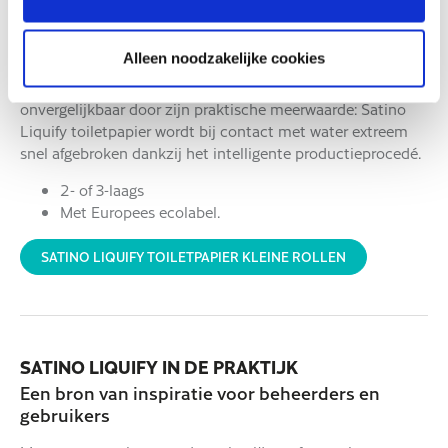
TOILETPAPIER
Satino Liquify toiletpapier kleine rollen
Alleen noodzakelijke cookies
Sterk absorberend, aangenaam zacht en betrouwbaar zoals
het vertrouwde recycling-toiletpapier – maar
onvergelijkbaar door zijn praktische meerwaarde: Satino
Liquify toiletpapier wordt bij contact met water extreem
snel afgebroken dankzij het intelligente productieprocedé.
2- of 3-laags
Met Europees ecolabel.
SATINO LIQUIFY TOILETPAPIER KLEINE ROLLEN
SATINO LIQUIFY IN DE PRAKTIJK
Een bron van inspiratie voor beheerders en
gebruikers