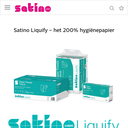
Navigatie
Zoeken
Notit
Satino Liquify – het 200% hygiënepapier
ormulier