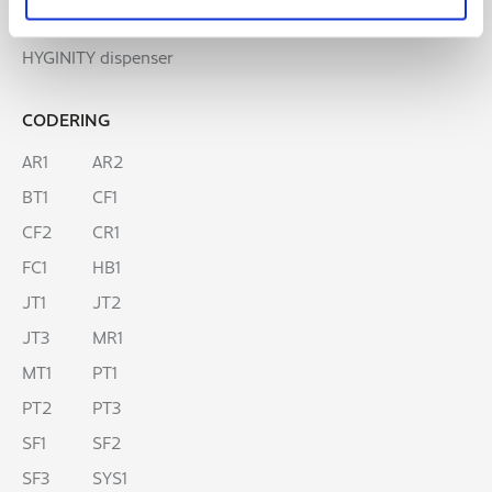
Clean&Care dispenser
HYGINITY dispenser
CODERING
AR1
AR2
BT1
CF1
CF2
CR1
FC1
HB1
JT1
JT2
JT3
MR1
MT1
PT1
PT2
PT3
SF1
SF2
SF3
SYS1