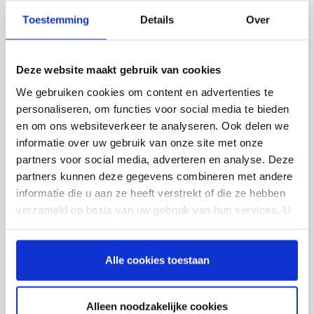
Multifunctionele handdoeken
Toestemming
Details
Over
Handdoekenpapier
Handdoekrollen
Deze website maakt gebruik van cookies
Toiletpapier
We gebruiken cookies om content en advertenties te
Poetsrollen
personaliseren, om functies voor social media te bieden
Onderzoekstafelpapier
en om ons websiteverkeer te analyseren. Ook delen we
informatie over uw gebruik van onze site met onze
Keukenrollen
partners voor social media, adverteren en analyse. Deze
Facial tissues
partners kunnen deze gegevens combineren met andere
Zakdoeken
informatie die u aan ze heeft verstrekt of die ze hebben
verzameld op basis van uw gebruik van hun services. U
Desinfectiemiddelen
gaat akkoord met onze cookies als u onze website blijft
Zeep / Reiniger
gebruiken.
Alle cookies toestaan
DISPENSERS
Hygiënepapier dispenser
Alleen noodzakelijke cookies