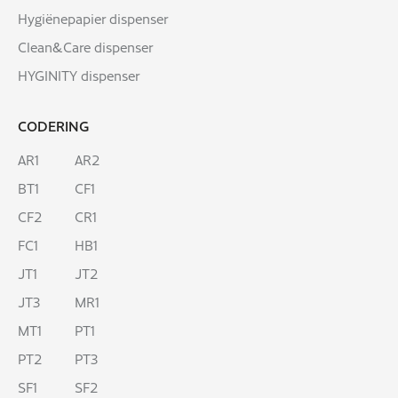
Hygiënepapier dispenser
Clean&Care dispenser
HYGINITY dispenser
CODERING
AR1
AR2
BT1
CF1
CF2
CR1
FC1
HB1
JT1
JT2
JT3
MR1
MT1
PT1
PT2
PT3
SF1
SF2