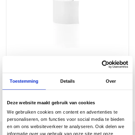
Handdoekrollen van binnenuit afgerold: betrouwbaar
dankzij hoog absorptievermogen, zacht
aanvoelend…
Toestemming
Details
Over
CENTERFEED HANDDOEKROLLEN
Deze website maakt gebruik van cookies
TERUG
We gebruiken cookies om content en advertenties te
personaliseren, om functies voor social media te bieden
en om ons websiteverkeer te analyseren. Ook delen we
informatie over uw gebruik van onze site met onze