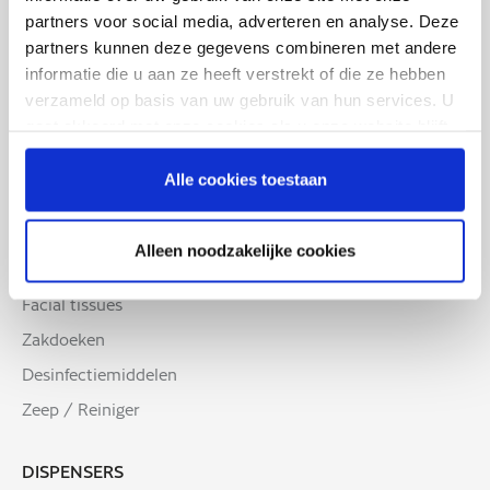
HYGIËNE ASSORTIMENT
partners voor social media, adverteren en analyse. Deze
partners kunnen deze gegevens combineren met andere
Multifunctionele handdoeken
informatie die u aan ze heeft verstrekt of die ze hebben
Handdoekenpapier
verzameld op basis van uw gebruik van hun services. U
gaat akkoord met onze cookies als u onze website blijft
Handdoekrollen
gebruiken.
Toiletpapier
Alle cookies toestaan
Poetsrollen
Onderzoekstafelpapier
Alleen noodzakelijke cookies
Keukenrollen
Facial tissues
Zakdoeken
Desinfectiemiddelen
Zeep / Reiniger
DISPENSERS