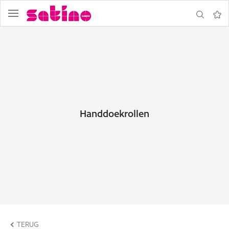
Navigatie
Zoeken
Notit
Handdoekrollen
ormulier
TERUG