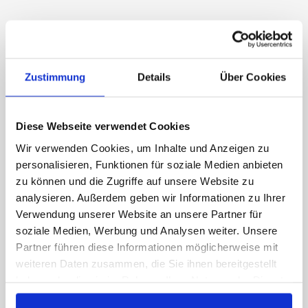
NACHFÜLLMATERIAL
Mehrzwecktuch
Zustimmung
Details
Über Cookies
Handtuchpapier
Handtuchrollen
Diese Webseite verwendet Cookies
Toilettenpapier
Wir verwenden Cookies, um Inhalte und Anzeigen zu
Putzrollen
personalisieren, Funktionen für soziale Medien anbieten
Ärzterollen
zu können und die Zugriffe auf unsere Website zu
Küchenrollen
analysieren. Außerdem geben wir Informationen zu Ihrer
Verwendung unserer Website an unsere Partner für
Kosmetiktücher
soziale Medien, Werbung und Analysen weiter. Unsere
Taschentücher
Partner führen diese Informationen möglicherweise mit
Desinfektion
weiteren Daten zusammen, die Sie ihnen bereitgestellt
haben oder die sie im Rahmen Ihrer Nutzung der Dienste
Seifen & Reiniger
gesammelt haben. Sie geben Einwilligung zu unseren