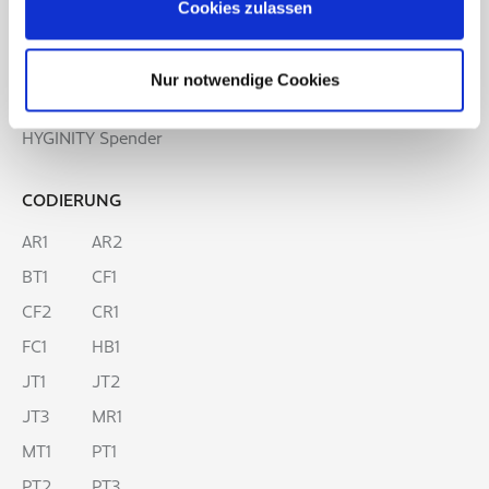
Cookies, wenn Sie unsere Webseite weiterhin nutzen.
Cookies zulassen
SPENDERLINIE
Hygienepapier Spender
Nur notwendige Cookies
Clean&Care Spender
HYGINITY Spender
CODIERUNG
AR1
AR2
BT1
CF1
CF2
CR1
FC1
HB1
JT1
JT2
JT3
MR1
MT1
PT1
PT2
PT3