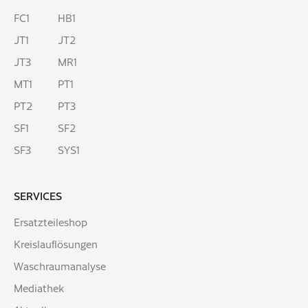
FC1
HB1
JT1
JT2
JT3
MR1
MT1
PT1
PT2
PT3
SF1
SF2
SF3
SYS1
SERVICES
Ersatzteileshop
Kreislauflösungen
Waschraumanalyse
Mediathek