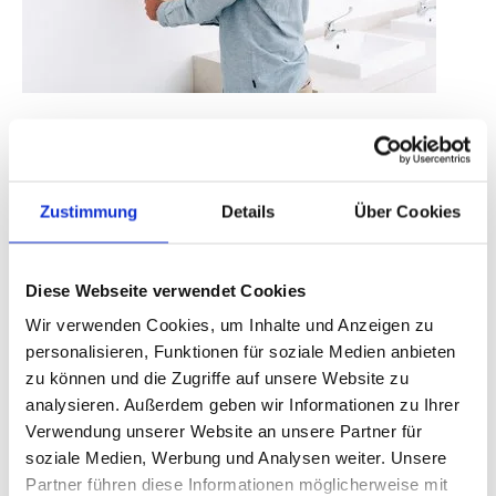
Bewusstes Handeln
Für Mensch und Natur
Die Menschen stehen bei uns im Mittelpunkt: unsere
Zustimmung
Details
Über Cookies
Kunden, mit denen wir ein vertrauensvolles Verhältnis
pflegen und die sich jederzeit auf unsere Expertise
verlassen können. Die Verbraucher, die von zuverlässiger
Diese Webseite verwendet Cookies
Hygiene im Alltag profitieren. Und unsere Mitarbeiter: Mit
Wir verwenden Cookies, um Inhalte und Anzeigen zu
ihrem Respekt, ihrem Engagement und dem Bewusstsein
personalisieren, Funktionen für soziale Medien anbieten
für Nachhaltigkeit sind sie ein entscheidender Faktor für
zu können und die Zugriffe auf unsere Website zu
unseren Erfolg – und für Ihren.
analysieren. Außerdem geben wir Informationen zu Ihrer
Verwendung unserer Website an unsere Partner für
soziale Medien, Werbung und Analysen weiter. Unsere
Partner führen diese Informationen möglicherweise mit