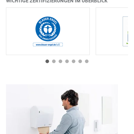
WICHTIGE ZERTIFIZIERUNGEN IM ÜBERBLICK
Blauer Engel
EU Ecolabel
MEHR ERFAHREN
MEHR ERFAH