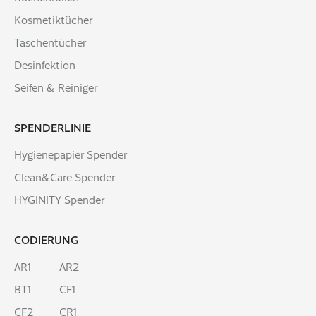
Kosmetiktücher
Taschentücher
Desinfektion
Seifen & Reiniger
SPENDERLINIE
Hygienepapier Spender
Clean&Care Spender
HYGINITY Spender
CODIERUNG
AR1
AR2
BT1
CF1
CF2
CR1