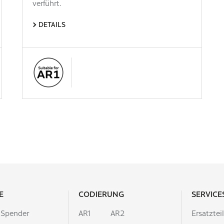
verführt.
DETAILS
E
CODIERUNG
SERVICE
 Spender
AR1
AR2
Ersatztei