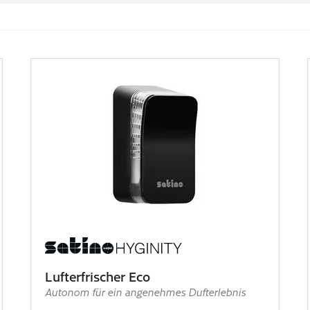
Lufterfrischer Eco
Autonom für ein angenehmes Dufterlebnis