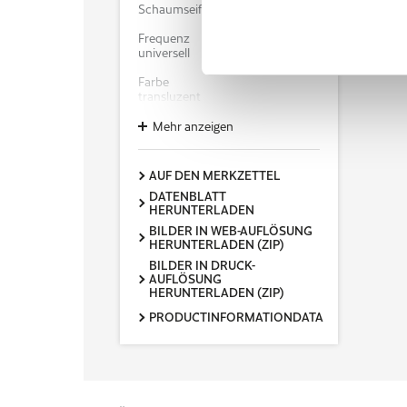
Schaumseife Free 6 x 500 ml
Frequenz
universell
Farbe
transluzent
Verpackungseinheit /
Mehr anzeigen
Transporteinheit
6 x 500 ml
AUF DEN MERKZETTEL
Transporteinheit Länge (cm)
DATENBLATT
40
HERUNTERLADEN
Transporteinheit Breite (cm)
BILDER IN WEB-AUFLÖSUNG
23,5
HERUNTERLADEN (ZIP)
BILDER IN DRUCK-
Transporteinheit Höhe (cm)
AUFLÖSUNG
11,6
HERUNTERLADEN (ZIP)
Nettogewicht / Transporteinheit
PRODUCTINFORMATIONDATA
(kg)
3,07
VE / Palette
100