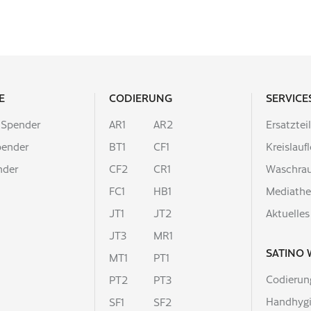
E
CODIERUNG
SERVICE
 Spender
AR1
AR2
Ersatztei
pender
BT1
CF1
Kreislauf
nder
CF2
CR1
Waschra
FC1
HB1
Mediath
JT1
JT2
Aktuelles
JT3
MR1
SATINO 
MT1
PT1
Codierun
PT2
PT3
Handhyg
SF1
SF2