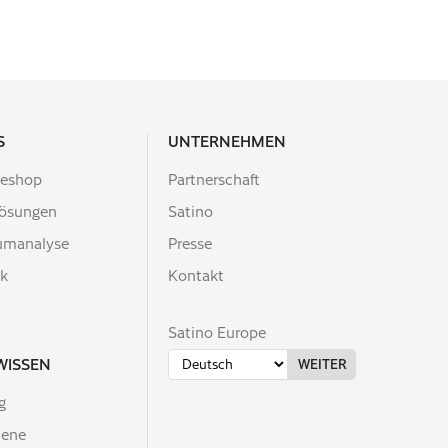
S
UNTERNEHMEN
leshop
Partnerschaft
lösungen
Satino
umanalyse
Presse
ek
Kontakt
Satino Europe
WISSEN
g
iene