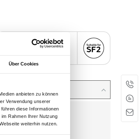
Kompatibles
Nachfüllmaterial
Über Cookies
Telefon
 Medien anbieten zu können
hrer Verwendung unserer
E-Mail
 führen diese Informationen
ie im Rahmen Ihrer Nutzung
Kontakt
Webseite weiterhin nutzen.