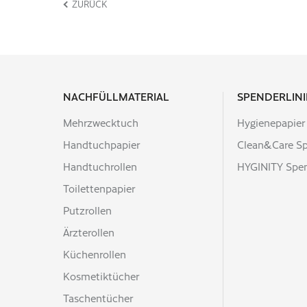
ZURÜCK
Packschema Palette (Anzahl x
Lage)
10 x 10
Höhe Palette (cm)
116
Nettogewicht / Palette (kg)
307
NACHFÜLLMATERIAL
SPENDERLINI
EAN-Beutel
Mehrzwecktuch
Hygienepapier
4000735365050
Handtuchpapier
Clean&Care S
EAN-Transporteinheit
4000735365067
Handtuchrollen
HYGINITY Spe
EAN-Palette
Toilettenpapier
4000735365074
Putzrollen
Ärzterollen
Küchenrollen
Kosmetiktücher
Taschentücher