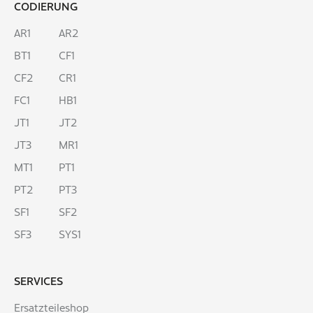
CODIERUNG
AR1
AR2
BT1
CF1
CF2
CR1
FC1
HB1
JT1
JT2
JT3
MR1
MT1
PT1
PT2
PT3
SF1
SF2
SF3
SYS1
SERVICES
Ersatzteileshop