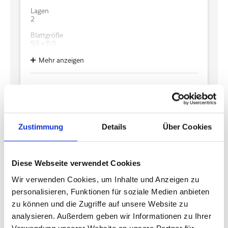
Lagen
2
Blattgröße
9,5 x 11,0
Flächengewicht g/m2/Lage
Mehr anzeigen
15,5
Farbe
AUF DEN MERKZETTEL
Weiß
DATENBLATT HERUNTERLADEN
Prägemuster
BILDER IN WEB-AUFLÖSUNG HERUNTERLADEN
Waffel
(ZIP)
Zustimmung
Details
Über Cookies
Rollendurchmesser (cm)
DOWNLOAD ECOLABEL
10,8
Hülsendurchmesser (cm)
Diese Webseite verwendet Cookies
4
Wir verwenden Cookies, um Inhalte und Anzeigen zu
Rollen x Blatt / Pack
Prägemuster
8
personalisieren, Funktionen für soziale Medien anbieten
zu können und die Zugriffe auf unsere Website zu
Diese Beispiele zeigen die unterschiedlichen Prägemuster:
Verpackungseinheit / Transporteinheit
8 x 8
analysieren. Außerdem geben wir Informationen zu Ihrer
Verwendung unserer Website an unsere Partner für