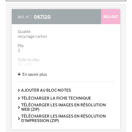
067120
Art. n°.:
SELL-OUT
Qualité
recyclage carton
Plis
2
Taille feuilles
9,6 x 12,1
Poids de base g/m2/Couche
En savoir plus
15,5
Couleur
AJOUTER AU BLOC-NOTES
soft beige
TÉLÉCHARGER LA FICHE TECHNIQUE
Gaufrage
TÉLÉCHARGER LES IMAGES EN RÉSOLUTION
Gaufre
WEB (ZIP)
TÉLÉCHARGER LES IMAGES EN RÉSOLUTION
ø rouleau (cm)
D'IMPRESSION (ZIP)
9,9
Diamètre du manchon (cm)