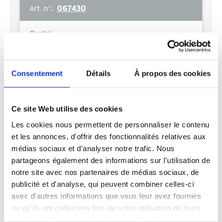
067430
Art. n°.:
Rouleaux x Feuilles / Paquet
Poids net / palette (kg)
8
139,2
Qualité
Unité d'emballage / unité de transport
EAN-Paquet
recyclage carton
9
4000735366576
Plis
Unité de transport / palette
EAN colis
2
18
4000735366583
Consentement
Détails
À propos des cookies
Taille feuilles
Unité de transport Longueur (cm)
Palette EAN
9,4 x 11
50
4000735366590
Poids de base g/m2/Couche
En savoir plus
Largeur de l'unité de transport (cm)
Ce site Web utilise des cookies
15,6
75
Les cookies nous permettent de personnaliser le contenu
Couleur
Hauteur de l'unité de transport (cm)
AJOUTER AU BLOC-NOTES
et les annonces, d'offrir des fonctionnalités relatives aux
soft beige
29
TÉLÉCHARGER LA FICHE TECHNIQUE
médias sociaux et d'analyser notre trafic. Nous
Gaufrage
Hauteur de la palette (cm)
TÉLÉCHARGER LES IMAGES EN RÉSOLUTION
partageons également des informations sur l'utilisation de
Gaufre
215
WEB (ZIP)
notre site avec nos partenaires de médias sociaux, de
TÉLÉCHARGER LES IMAGES EN RÉSOLUTION
ø rouleau (cm)
Poids net / LVE (kg)
D'IMPRESSION (ZIP)
publicité et d'analyse, qui peuvent combiner celles-ci
12,5
1,16
avec d'autres informations que vous leur avez fournies
Diamètre du manchon (cm)
Poids net / unité de transport (kg)
ou qu'ils ont collectées lors de votre utilisation de leurs
4,1
6,2
services. Vous consentez à nos cookies si vous