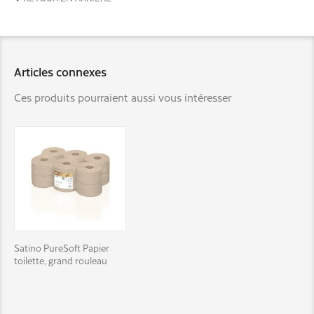
4000735372072
EAN colis
4000735372089
Palette EAN
4000735372096
Articles connexes
Ces produits pourraient aussi vous intéresser
Satino PureSoft Papier
toilette, grand rouleau