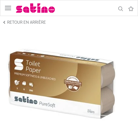
menu
recherche
Bloc-
RETOUR EN ARRIÈRE
note
ne
ire