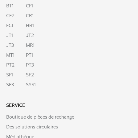
BT1
CF1
CF2
CR1
FC1
HB1
JT1
JT2
JT3
MR1
MT1
PT1
PT2
PT3
SF1
SF2
SF3
SYS1
SERVICE
Boutique de pièces de rechange
Des solutions circulaires
Médiathèque