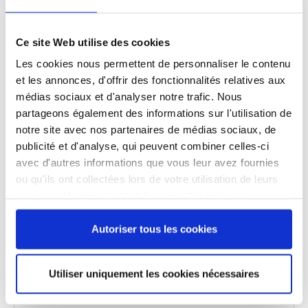
Ce site Web utilise des cookies
Levier de coude
Les cookies nous permettent de personnaliser le contenu
et les annonces, d'offrir des fonctionnalités relatives aux
SKU:
333470
médias sociaux et d'analyser notre trafic. Nous
partageons également des informations sur l'utilisation de
Mise en place simple - utilisation hygiénique
Avec cet accessoire pratique, vous pouvez
notre site avec nos partenaires de médias sociaux, de
transformer n’importe quel…
publicité et d'analyse, qui peuvent combiner celles-ci
avec d'autres informations que vous leur avez fournies
DÉTAILS
ou qu'ils ont collectées lors de votre utilisation de leurs
services. Vous consentez à nos cookies si vous
continuez à utiliser notre site Web.
Autoriser tous les cookies
Utiliser uniquement les cookies nécessaires