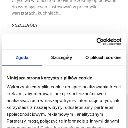
Czyściwa w rolach Satino HiLine zostały opracowane
do wymagających zastosowań w przemyśle,
warsztatach, kuchniach…
SZCZEGÓŁY
Zgoda
Szczegóły
O plikach cookies
Niniejsza strona korzysta z plików cookie
WSTECZ
Wykorzystujemy pliki cookie do spersonalizowania treści
i reklam, aby oferować funkcje społecznościowe i
analizować ruch w naszej witrynie. Informacje o tym, jak
korzystasz z naszej witryny, udostępniamy partnerom
ASORTYMENT HIGIENICZNY
społecznościowym, reklamowym i analitycznym.
Partnerzy mogą połączyć te informacje z innymi danymi
Uniwersalne ręczniki
otrzymanymi od Ciebie lub uzyskanymi podczas