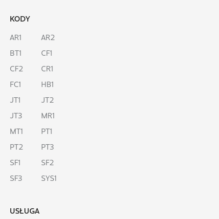
KODY
AR1
AR2
BT1
CF1
CF2
CR1
FC1
HB1
JT1
JT2
JT3
MR1
MT1
PT1
PT2
PT3
SF1
SF2
SF3
SYS1
USŁUGA