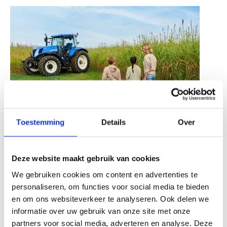
Toestemming
Details
Over
Regionaal geteeld, regionaal verwerkt
Deze website maakt gebruik van cookies
De teelt van Miscanthusgras in West-Europa zorgt voor
We gebruiken cookies om content en advertenties te
korte transportafstanden en een stabiele beschikbaarheid
personaliseren, om functies voor social media te bieden
van grondstoffen. Tegelijkertijd profiteert de natuur: diepe
en om ons websiteverkeer te analyseren. Ook delen we
wortels verbeteren de bodemstructuur, afgestorven
bladeren vormen humus en de velden bieden vooral in de
informatie over uw gebruik van onze site met onze
winter beschutting voor dieren.
partners voor social media, adverteren en analyse. Deze