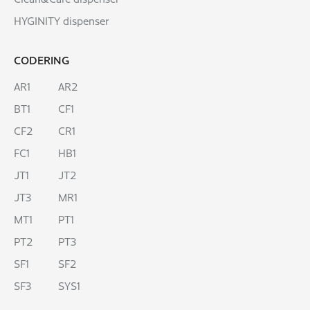
HYGINITY dispenser
CODERING
AR1
AR2
BT1
CF1
CF2
CR1
FC1
HB1
JT1
JT2
JT3
MR1
MT1
PT1
PT2
PT3
SF1
SF2
SF3
SYS1