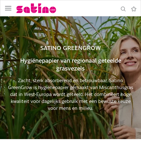
Navigatie
Zoeken
Notit
SATINO GREENGROW
Hygiënepapier van regionaal geteelde
grasvezels
Zacht, sterk absorberend en betrouwbaar. Satino
GreenGrow is hygiënepapier gemaakt van Miscanthusgras
ormulier
dat in West-Europa wordt geteeld. Het combineert hoge
kwaliteit voor dagelijks gebruik met een bewuste keuze
voor mens en milieu.